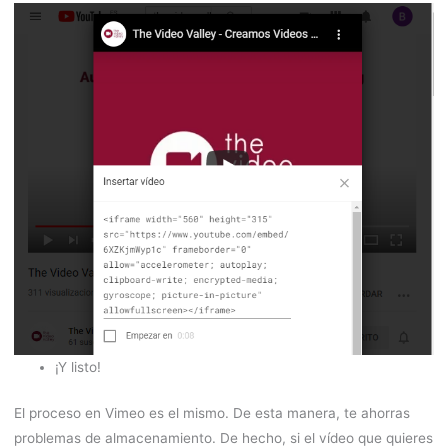
¡Y listo!
El proceso en Vimeo es el mismo. De esta manera, te ahorras
problemas de almacenamiento. De hecho, si el vídeo que quieres