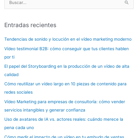
B
u
s
Entradas recientes
c
a
Tendencias de sonido y locución en el vídeo marketing moderno
r
Vídeo testimonial B2B: cómo conseguir que tus clientes hablen
p
por ti
o
El papel del Storyboarding en la producción de un vídeo de alta
r
calidad
:
Cómo reutilizar un vídeo largo en 10 piezas de contenido para
redes sociales
Vídeo Marketing para empresas de consultoría: cómo vender
servicios intangibles y generar confianza
Uso de avatares de IA vs. actores reales: cuándo merece la
pena cada uno
Cómo medir el impacto de un vídeo en tu embudo de ventas