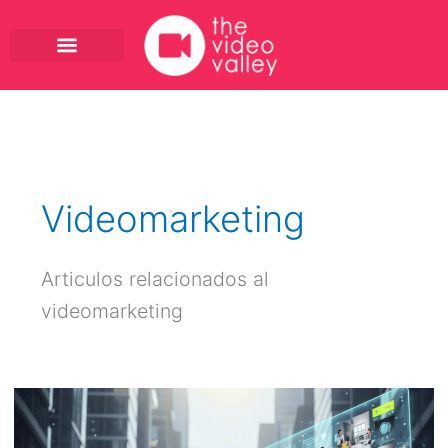
Ir
al
contenido
Videomarketing
Articulos relacionados al
videomarketing
Video
marketing