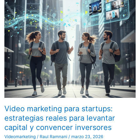
para
startups:
estrategias
reales
para
levantar
capital
y
convencer
inversores
Video marketing para startups:
estrategias reales para levantar
capital y convencer inversores
Videomarketing
/
Raul Ramnani
/
marzo 23, 2026