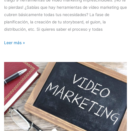
traigo 9 herramientas de vídeo marketing imprescindibles. ¡No te
lo pierdas! ¿Sabías que hay herramientas de vídeo marketing que
cubren básicamente todas tus necesidades? La fase de
planificación, la creación de tu storyboard, el guion, la
distribución, etc. Si quieres saber el proceso y todas
Leer más »
5
consejos
para
tu
estrategia
de
vídeo
marketing