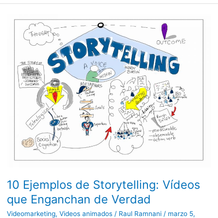
10
Ejemplos
de
Storytelling:
Vídeos
que
Enganchan
de
Verdad
10 Ejemplos de Storytelling: Vídeos
que Enganchan de Verdad
Videomarketing
,
Videos animados
/
Raul Ramnani
/
marzo 5,