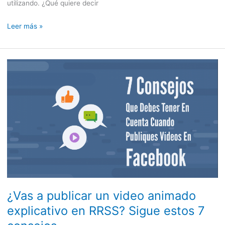
utilizando. ¿Qué quiere decir
Leer más »
¿Vas
a
publicar
un
video
animado
explicativo
en
RRSS?
Sigue
estos
¿Vas a publicar un video animado
7
explicativo en RRSS? Sigue estos 7
consejos