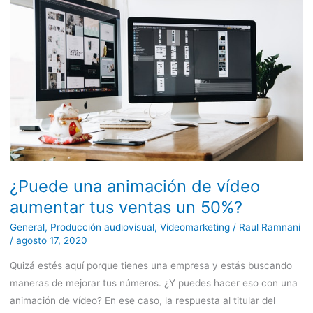
animación
de
vídeo
aumentar
tus
ventas
un
50%?
¿Puede una animación de vídeo
aumentar tus ventas un 50%?
General
,
Producción audiovisual
,
Videomarketing
/
Raul Ramnani
/
agosto 17, 2020
Quizá estés aquí porque tienes una empresa y estás buscando
maneras de mejorar tus números. ¿Y puedes hacer eso con una
animación de vídeo? En ese caso, la respuesta al titular del