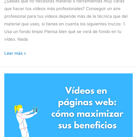
¿Sabías que no necesitas material o herramientas muy caras
que hacer tus vídeos más profesionales? Conseguir un aire
profesional para tus vídeos depende más de la técnica que del
material que uses, si tienes en cuenta los siguientes trucos: 1.
Usa un fondo limpio Piensa bien qué se verá de fondo en tu
vídeo. Nada
Leer más »
Vídeos
en
páginas
web:
cómo
maximizar
sus
beneficios