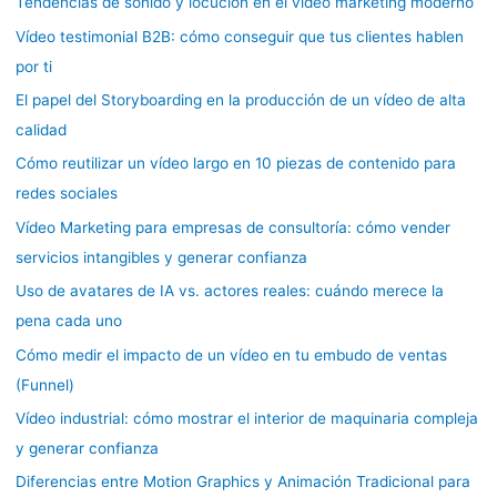
Tendencias de sonido y locución en el vídeo marketing moderno
r
Vídeo testimonial B2B: cómo conseguir que tus clientes hablen
p
por ti
o
El papel del Storyboarding en la producción de un vídeo de alta
r
calidad
:
Cómo reutilizar un vídeo largo en 10 piezas de contenido para
redes sociales
Vídeo Marketing para empresas de consultoría: cómo vender
servicios intangibles y generar confianza
Uso de avatares de IA vs. actores reales: cuándo merece la
pena cada uno
Cómo medir el impacto de un vídeo en tu embudo de ventas
(Funnel)
Vídeo industrial: cómo mostrar el interior de maquinaria compleja
y generar confianza
Diferencias entre Motion Graphics y Animación Tradicional para