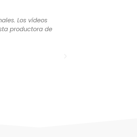
ales. Los vídeos
Muy satisfecha con lo
sta productora de
desde el principio y