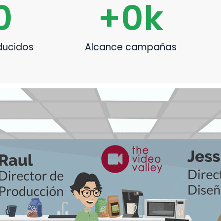
0
+
0
k
ducidos
Alcance campañas