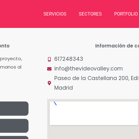
SERVICIOS
SECTORES
PORTFOLIO
onto
Información de c
 proyecto,
617248343
lámanos al
info@thevideovalley.com
Paseo de la Castellana 200, Edi
Madrid