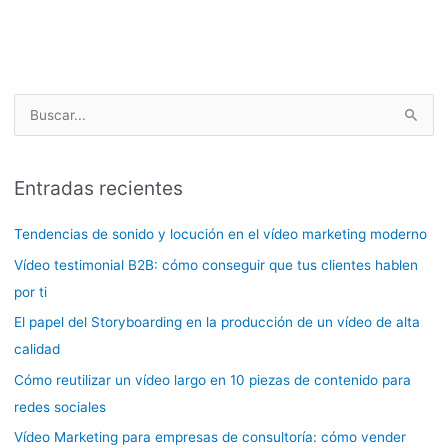
B
u
s
Entradas recientes
c
a
Tendencias de sonido y locución en el vídeo marketing moderno
r
Vídeo testimonial B2B: cómo conseguir que tus clientes hablen
p
por ti
o
El papel del Storyboarding en la producción de un vídeo de alta
r
calidad
:
Cómo reutilizar un vídeo largo en 10 piezas de contenido para
redes sociales
Vídeo Marketing para empresas de consultoría: cómo vender