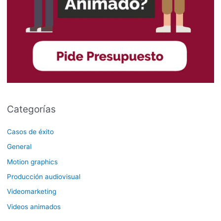
Categorías
Casos de éxito
General
Motion graphics
Producción audiovisual
Videomarketing
Videos animados