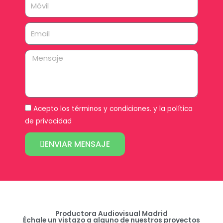
Móvil
Email
Mensaje
Acepto los
términos y condiciones.
y la
política
de privacidad
ENVIAR MENSAJE
Productora Audiovisual Madrid
Échale un vistazo a alguno de nuestros proyectos