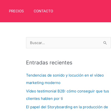
PRECIOS
CONTACTO
B
u
s
Entradas recientes
c
a
Tendencias de sonido y locución en el vídeo
r
marketing moderno
p
Vídeo testimonial B2B: cómo conseguir que tus
o
clientes hablen por ti
r
El papel del Storyboarding en la producción de
: