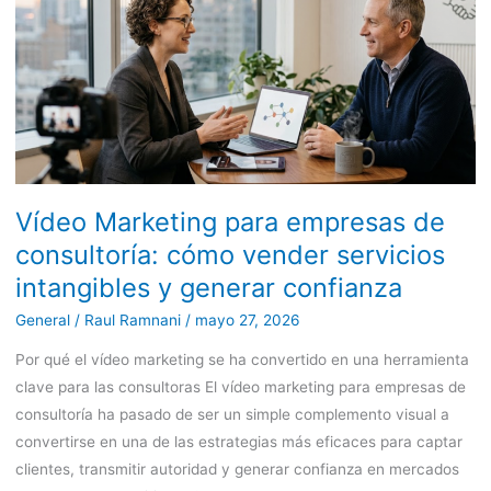
empresas
de
consultoría:
cómo
vender
servicios
intangibles
Vídeo Marketing para empresas de
y
generar
consultoría: cómo vender servicios
confianza
intangibles y generar confianza
General
/
Raul Ramnani
/
mayo 27, 2026
Por qué el vídeo marketing se ha convertido en una herramienta
clave para las consultoras El vídeo marketing para empresas de
consultoría ha pasado de ser un simple complemento visual a
convertirse en una de las estrategias más eficaces para captar
clientes, transmitir autoridad y generar confianza en mercados