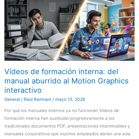
Vídeos
de
formación
interna:
del
manual
aburrido
al
Motion
Vídeos de formación interna: del
Graphics
interactivo
manual aburrido al Motion Graphics
interactivo
General
/
Raul Ramnani
/
mayo 13, 2026
Por qué los manuales internos ya no funcionan Vídeos de
formación interna han sustituido progresivamente a los
tradicionales documentos PDF, presentaciones interminables y
manuales corporativos que muchos empleados abrían una sola