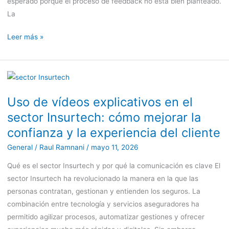
esperado porque el proceso de feedback no está bien planteado.
resultado
La
final
Leer más »
Uso
de
Uso de vídeos explicativos en el
vídeos
sector Insurtech: cómo mejorar la
explicativos
en
confianza y la experiencia del cliente
el
General
/
Raul Ramnani
/
mayo 11, 2026
sector
Qué es el sector Insurtech y por qué la comunicación es clave El
Insurtech:
sector Insurtech ha revolucionado la manera en la que las
cómo
personas contratan, gestionan y entienden los seguros. La
mejorar
combinación entre tecnología y servicios aseguradores ha
la
permitido agilizar procesos, automatizar gestiones y ofrecer
confianza