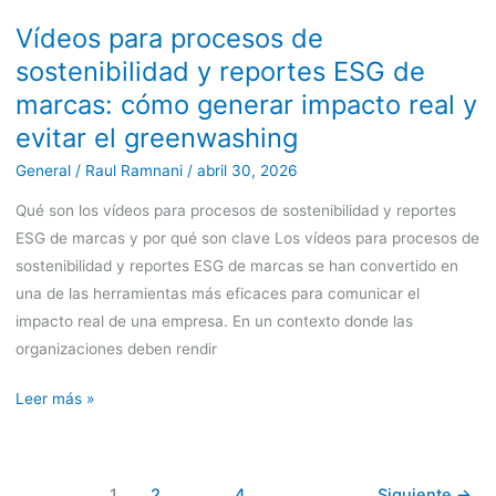
para
Vídeos para procesos de
procesos
sostenibilidad y reportes ESG de
de
sostenibilidad
marcas: cómo generar impacto real y
y
evitar el greenwashing
reportes
General
/
Raul Ramnani
/
abril 30, 2026
ESG
de
Qué son los vídeos para procesos de sostenibilidad y reportes
marcas:
ESG de marcas y por qué son clave Los vídeos para procesos de
cómo
sostenibilidad y reportes ESG de marcas se han convertido en
generar
una de las herramientas más eficaces para comunicar el
impacto
impacto real de una empresa. En un contexto donde las
real
organizaciones deben rendir
y
evitar
Leer más »
el
greenwashing
1
2
…
4
Siguiente
→