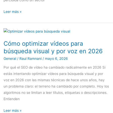
percibida como un sector
confianza
Leer más »
Cómo
optimizar
Cómo optimizar vídeos para
vídeos
búsqueda visual y por voz en 2026
para
búsqueda
General
/
Raul Ramnani
/
mayo 6, 2026
visual
Por qué el SEO de vídeo ha cambiado radicalmente en 2026 Si
y
estás intentando optimizar vídeos para búsqueda visual y por
por
voz en 2026 con las mismas técnicas de hace unos años, hay
voz
un problema claro: el terreno ha cambiado por completo. Hoy los
en
algoritmos no se limitan a leer títulos, etiquetas o descripciones.
2026
Entienden
Leer más »