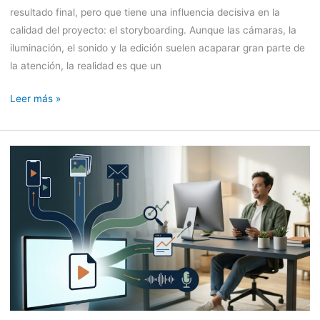
de
resultado final, pero que tiene una influencia decisiva en la
un
calidad del proyecto: el storyboarding. Aunque las cámaras, la
vídeo
iluminación, el sonido y la edición suelen acaparar gran parte de
de
la atención, la realidad es que un
alta
Leer más »
calidad
Cómo
reutilizar
un
vídeo
largo
en
10
piezas
de
contenido