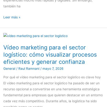
experiencias mucho más rápidas y digitales. Sin embargo,
y
también ha
la
experiencia
Leer más »
del
cliente
Vídeo
marketing
Vídeo marketing para el sector
para
logístico: cómo visualizar procesos
el
sector
eficientes y generar confianza
logístico:
General
/
Raul Ramnani
/
mayo 7, 2026
cómo
Por qué el vídeo marketing para el sector logístico es clave hoy
visualizar
El vídeo marketing para el sector logístico ha pasado de ser un
procesos
recurso opcional a convertirse en una herramienta estratégica
eficientes
fundamental para empresas que quieren destacar en un entorno
y
cada vez más competitivo. Durante años, la logística ha sido
generar