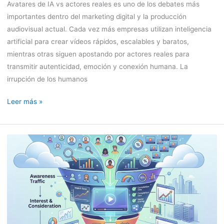
uno
Avatares de IA vs actores reales es uno de los debates más
importantes dentro del marketing digital y la producción
audiovisual actual. Cada vez más empresas utilizan inteligencia
artificial para crear vídeos rápidos, escalables y baratos,
mientras otras siguen apostando por actores reales para
transmitir autenticidad, emoción y conexión humana. La
irrupción de los humanos
Leer más »
Cómo
medir
el
impacto
de
un
vídeo