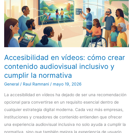
vídeos:
cómo
crear
contenido
audiovisual
inclusivo
y
Accesibilidad en vídeos: cómo crear
cumplir
la
contenido audiovisual inclusivo y
normativa
cumplir la normativa
General
/
Raul Ramnani
/
mayo 19, 2026
La accesibilidad en vídeos ha dejado de ser una recomendación
opcional para convertirse en un requisito esencial dentro de
cualquier estrategia digital moderna. Cada vez más empresas,
instituciones y creadores de contenido entienden que ofrecer
una experiencia audiovisual inclusiva no solo ayuda a cumplir la
normativa, sino que también mejora la experiencia de usuario,