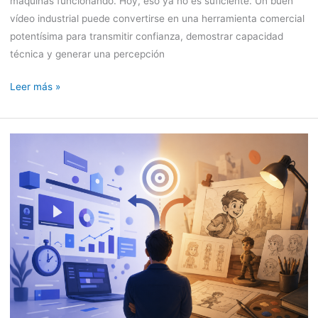
máquinas funcionando. Hoy, eso ya no es suficiente. Un buen
vídeo industrial puede convertirse en una herramienta comercial
potentísima para transmitir confianza, demostrar capacidad
técnica y generar una percepción
Leer más »
Diferencias
entre
Motion
Graphics
y
Animación
Tradicional
para
Empresas