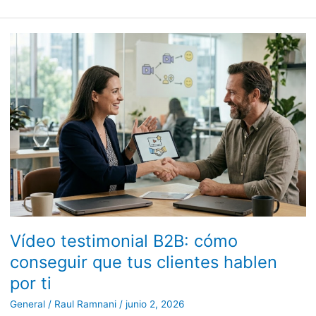
Vídeo
testimonial
B2B:
cómo
conseguir
que
tus
clientes
hablen
por
ti
Vídeo testimonial B2B: cómo
conseguir que tus clientes hablen
por ti
General
/
Raul Ramnani
/
junio 2, 2026