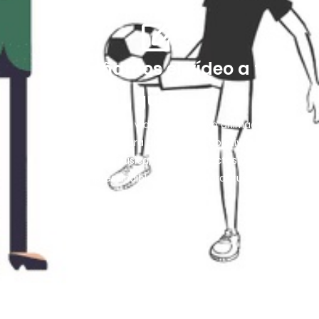
2. Diseñamos el vídeo a tu
gusto
Diseñaremos tu vídeo explicativo animado
personalizado para alcanzar tus objetivos de
negocio. Con música, locución, efectos y todo
lo imprescindible para enamorar tus
potenciales clientes.
3. Aumenta tus ventas