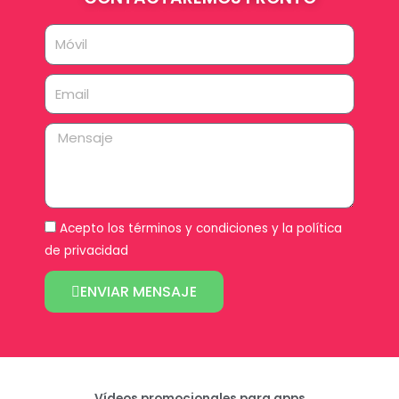
Móvil
Email
Mensaje
Acepto los
términos y condiciones
y la
política
de privacidad
ENVIAR MENSAJE
Vídeos promocionales para apps