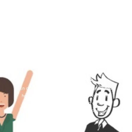
Queremos ayudarte a alcanzar los objetivos de tu app,
por eso nuestros consultores te podrán asesorar acerca
qué tipo de vídeo puedes ayudar a tus potenciales
usuarios.
1. Contáctanos
En cuanto hayas rellenado el formulario o nos
hayas llamado, nos pondremos en contacto
contigo en menos de 2 horas para decidir el
guión junto con tu aprobación y ponernos
manos a la obra.