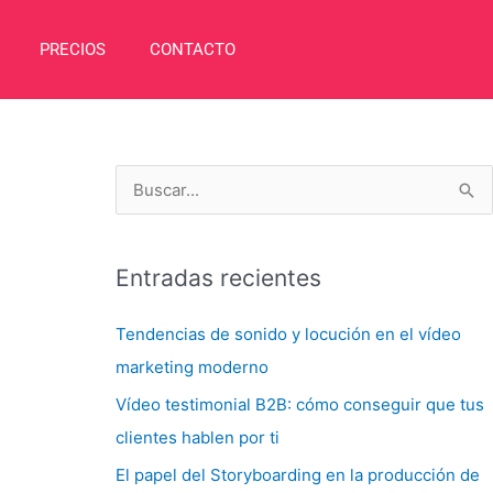
PRECIOS
CONTACTO
B
u
s
Entradas recientes
c
a
Tendencias de sonido y locución en el vídeo
r
marketing moderno
p
Vídeo testimonial B2B: cómo conseguir que tus
o
clientes hablen por ti
r
El papel del Storyboarding en la producción de
: