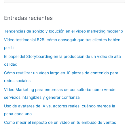
u
s
Entradas recientes
c
a
Tendencias de sonido y locución en el vídeo marketing moderno
r
Vídeo testimonial B2B: cómo conseguir que tus clientes hablen
p
por ti
o
El papel del Storyboarding en la producción de un vídeo de alta
r
calidad
:
Cómo reutilizar un vídeo largo en 10 piezas de contenido para
redes sociales
Vídeo Marketing para empresas de consultoría: cómo vender
servicios intangibles y generar confianza
Uso de avatares de IA vs. actores reales: cuándo merece la
pena cada uno
Cómo medir el impacto de un vídeo en tu embudo de ventas