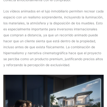
conecta emocionalmente con el comprador.
Los vídeos animados en el lujo inmobiliario permiten recrear cada
espacio con un realismo sorprendente, incluyendo la iluminación,
los materiales, la atmósfera y la disposición de los muebles. Esto
es especialmente importante para inversores internacionales
que compran a distancia, ya que un recorrido animado puede
hacer que un cliente sienta que está dentro de la propiedad,
incluso antes de que exista físicamente. La combinación de
hiperrealismo y narrativa cinematográfica hace que el proyecto
se perciba como un producto premium, justificando precios altos
y reforzando la percepción de exclusividad.