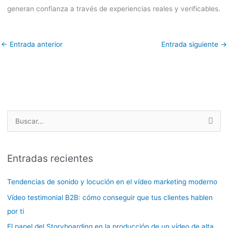
generan confianza a través de experiencias reales y verificables.
←
Entrada anterior
Entrada siguiente
→
B
u
s
Entradas recientes
c
a
Tendencias de sonido y locución en el vídeo marketing moderno
r
Vídeo testimonial B2B: cómo conseguir que tus clientes hablen
p
por ti
o
El papel del Storyboarding en la producción de un vídeo de alta