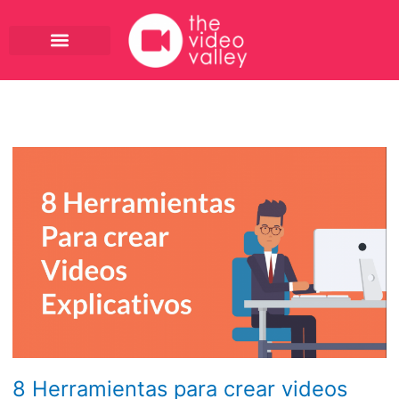
Ir
al
contenido
8
Herramientas
para
crear
videos
explicativos
8 Herramientas para crear videos