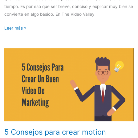
tiempo. Es por eso que ser breve, conciso y explicar muy bien se
convierte en algo básico. En The Video Valley
Leer más »
5
Consejos
para
crear
motion
graphics
5 Consejos para crear motion