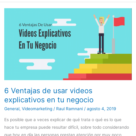
6
Ventajas
de
usar
videos
explicativos
en
tu
negocio
6 Ventajas de usar videos
explicativos en tu negocio
General
,
Videomarketing
/
Raul Ramnani
/
agosto 4, 2019
Es posible que a veces explicar de qué trata o qué es lo que
hace tu empresa puede resultar difícil, sobre todo considerando
que hoy en día las personas prestan atención por muy poco