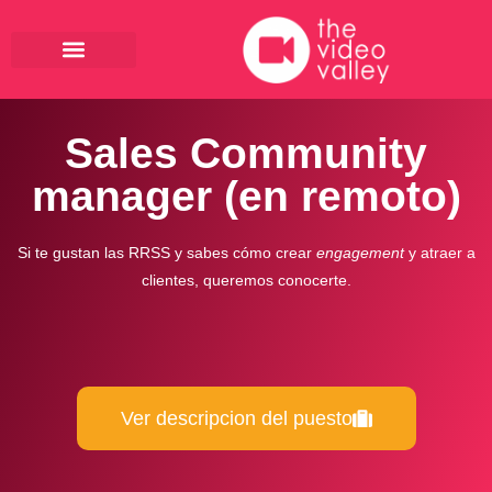
Ir
al
contenido
Sales Community
manager (en remoto)
Si te gustan las RRSS y sabes cómo crear
engagement
y atraer a
clientes, queremos conocerte.
Ver descripcion del puesto