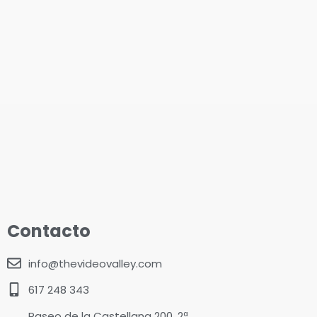
Contacto
info@thevideovalley.com
617 248 343
Paseo de la Castellana 200, 2ª