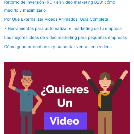
Retorno de inversión (ROI) en video marketing B2B: cómo
medirlo y maximizarlo
Por Qué Externalizar Videos Animados: Guía Completa
7 Herramientas para automatizar el marketing de tu empresa
Las mejores ideas de vídeo marketing para pequeñas empresas
Cómo generar confianza y aumentar ventas con vídeos