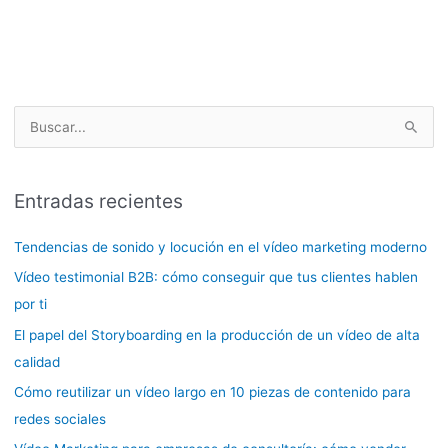
B
u
s
Entradas recientes
c
a
Tendencias de sonido y locución en el vídeo marketing moderno
r
Vídeo testimonial B2B: cómo conseguir que tus clientes hablen
p
por ti
o
El papel del Storyboarding en la producción de un vídeo de alta
r
calidad
:
Cómo reutilizar un vídeo largo en 10 piezas de contenido para
redes sociales