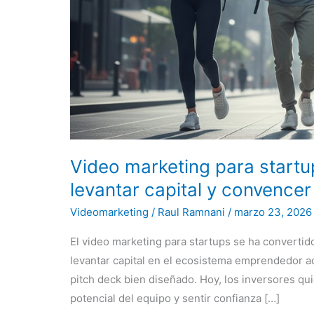
Video marketing para startup
levantar capital y convencer
Videomarketing
/
Raul Ramnani
/
marzo 23, 2026
El video marketing para startups se ha convertid
levantar capital en el ecosistema emprendedor ac
pitch deck bien diseñado. Hoy, los inversores qu
potencial del equipo y sentir confianza […]