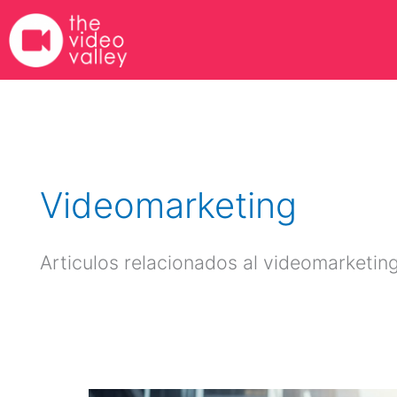
Ir
al
contenido
Videomarketing
Articulos relacionados al videomarketin