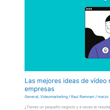
Las mejores ideas de vídeo
empresas
General
,
Videomarketing
/
Raul Ramnani
/
marzo 
¿Tienes un pequeño negocio y a veces te resulta 