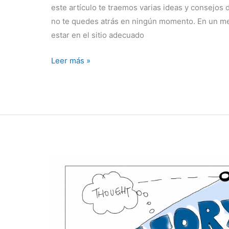
este artículo te traemos varias ideas y consejo
no te quedes atrás en ningún momento. En un mer
estar en el sitio adecuado
Leer más »
10
Ejemplos
de
Storytelling:
Vídeos