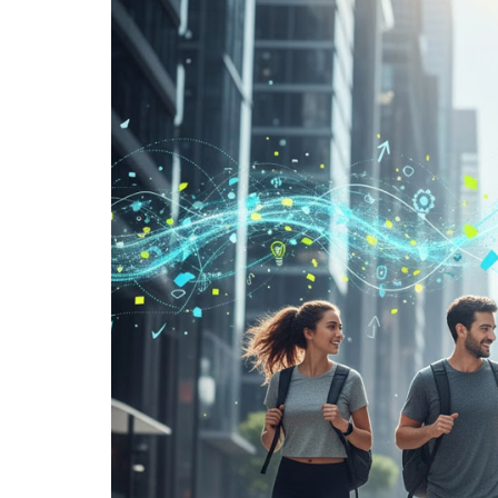
Video
marketing
para
startups:
estrategias
reales
para
levantar
capital
y
convencer
inversores