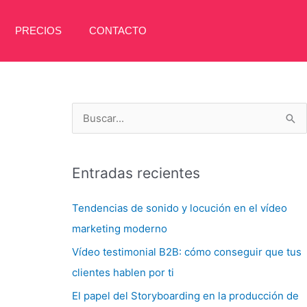
PRECIOS
CONTACTO
B
u
s
Entradas recientes
c
a
Tendencias de sonido y locución en el vídeo
r
marketing moderno
p
Vídeo testimonial B2B: cómo conseguir que tus
o
clientes hablen por ti
r
El papel del Storyboarding en la producción de
: