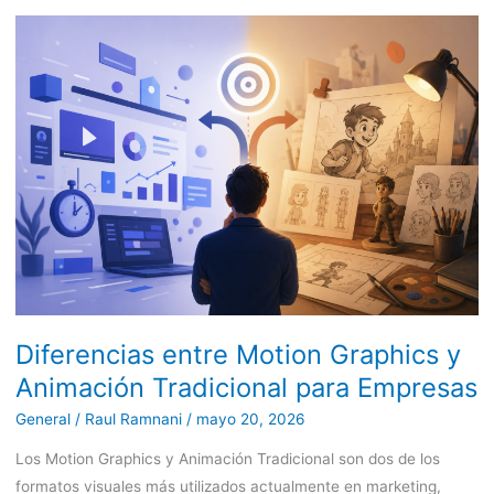
Diferencias
entre
Motion
Graphics
y
Animación
Tradicional
para
Empresas
Diferencias entre Motion Graphics y
Animación Tradicional para Empresas
General
/
Raul Ramnani
/
mayo 20, 2026
Los Motion Graphics y Animación Tradicional son dos de los
formatos visuales más utilizados actualmente en marketing,