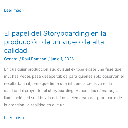
Leer más »
El papel del Storyboarding en la
El
papel
producción de un vídeo de alta
del
calidad
Storyboarding
General
/
Raul Ramnani
/
junio 1, 2026
en
la
En cualquier producción audiovisual exitosa existe una fase que
producción
muchas veces pasa desapercibida para quienes solo observan el
de
resultado final, pero que tiene una influencia decisiva en la
un
calidad del proyecto: el storyboarding. Aunque las cámaras, la
vídeo
iluminación, el sonido y la edición suelen acaparar gran parte de
de
la atención, la realidad es que un
alta
Leer más »
calidad