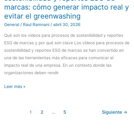
sostenibilidad
marcas: cómo generar impacto real y
y
evitar el greenwashing
reportes
General
/
Raul Ramnani
/
abril 30, 2026
ESG
de
Qué son los vídeos para procesos de sostenibilidad y reportes
marcas:
ESG de marcas y por qué son clave Los vídeos para procesos de
cómo
sostenibilidad y reportes ESG de marcas se han convertido en
generar
una de las herramientas más eficaces para comunicar el
impacto
impacto real de una empresa. En un contexto donde las
real
organizaciones deben rendir
y
evitar
Leer más »
el
greenwashing
1
2
…
5
Siguiente
→