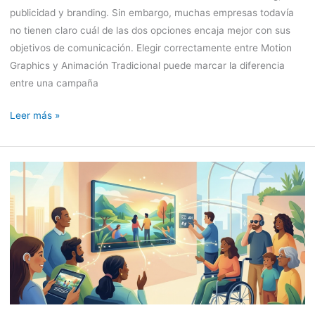
publicidad y branding. Sin embargo, muchas empresas todavía
no tienen claro cuál de las dos opciones encaja mejor con sus
objetivos de comunicación. Elegir correctamente entre Motion
Graphics y Animación Tradicional puede marcar la diferencia
entre una campaña
Leer más »
Accesibilidad
en
vídeos:
cómo
crear
contenido
audiovisual
inclusivo
y