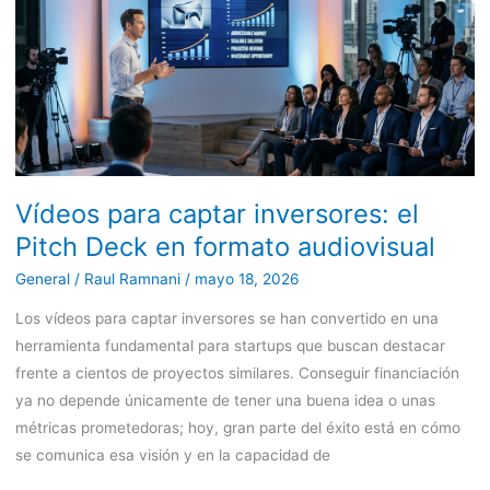
captar
inversores:
el
Pitch
Deck
en
formato
Vídeos para captar inversores: el
audiovisual
Pitch Deck en formato audiovisual
General
/
Raul Ramnani
/
mayo 18, 2026
Los vídeos para captar inversores se han convertido en una
herramienta fundamental para startups que buscan destacar
frente a cientos de proyectos similares. Conseguir financiación
ya no depende únicamente de tener una buena idea o unas
métricas prometedoras; hoy, gran parte del éxito está en cómo
se comunica esa visión y en la capacidad de