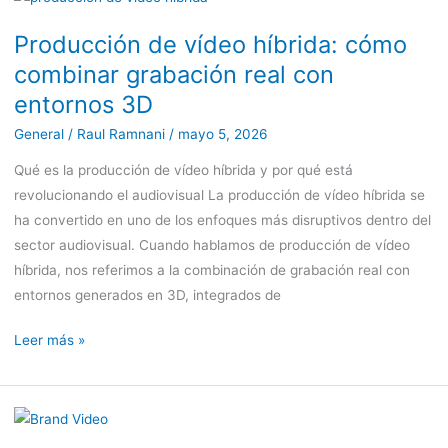
de
Producción de vídeo híbrida: cómo
vídeo
combinar grabación real con
híbrida:
cómo
entornos 3D
combinar
General
/
Raul Ramnani
/
mayo 5, 2026
grabación
Qué es la producción de vídeo híbrida y por qué está
real
revolucionando el audiovisual La producción de vídeo híbrida se
con
ha convertido en uno de los enfoques más disruptivos dentro del
entornos
sector audiovisual. Cuando hablamos de producción de vídeo
3D
híbrida, nos referimos a la combinación de grabación real con
entornos generados en 3D, integrados de
Leer más »
Guía
para