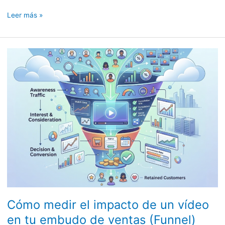
Leer más »
Cómo
medir
el
impacto
de
un
vídeo
en
tu
embudo
de
ventas
Cómo medir el impacto de un vídeo
(Funnel)
en tu embudo de ventas (Funnel)