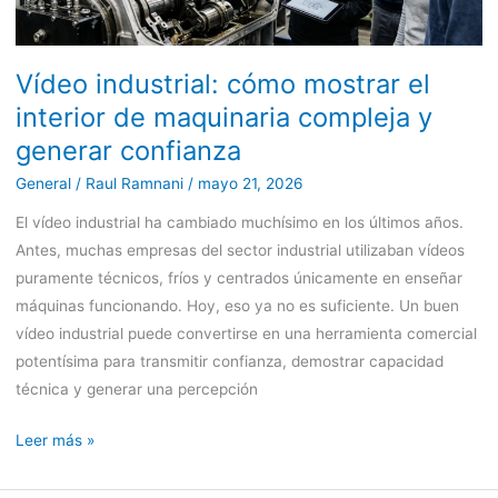
de
maquinaria
compleja
Vídeo industrial: cómo mostrar el
y
interior de maquinaria compleja y
generar
generar confianza
confianza
General
/
Raul Ramnani
/
mayo 21, 2026
El vídeo industrial ha cambiado muchísimo en los últimos años.
Antes, muchas empresas del sector industrial utilizaban vídeos
puramente técnicos, fríos y centrados únicamente en enseñar
máquinas funcionando. Hoy, eso ya no es suficiente. Un buen
vídeo industrial puede convertirse en una herramienta comercial
potentísima para transmitir confianza, demostrar capacidad
técnica y generar una percepción
Leer más »