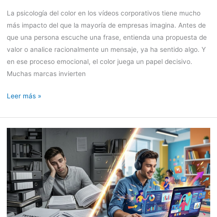
La psicología del color en los vídeos corporativos tiene mucho
más impacto del que la mayoría de empresas imagina. Antes de
que una persona escuche una frase, entienda una propuesta de
valor o analice racionalmente un mensaje, ya ha sentido algo. Y
en ese proceso emocional, el color juega un papel decisivo.
Muchas marcas invierten
Leer más »
Vídeos
de
formación
interna:
del
manual
aburrido