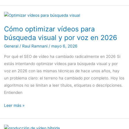
Cómo
optimizar
Cómo optimizar vídeos para
vídeos
búsqueda visual y por voz en 2026
para
búsqueda
General
/
Raul Ramnani
/
mayo 6, 2026
visual
Por qué el SEO de vídeo ha cambiado radicalmente en 2026 Si
y
estás intentando optimizar vídeos para búsqueda visual y por
por
voz en 2026 con las mismas técnicas de hace unos años, hay
voz
un problema claro: el terreno ha cambiado por completo. Hoy los
en
algoritmos no se limitan a leer títulos, etiquetas o descripciones.
2026
Entienden
Leer más »
Producción