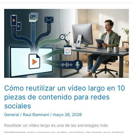
Cómo
reutilizar
un
vídeo
largo
en
10
piezas
de
contenido
Cómo reutilizar un vídeo largo en 10
para
redes
piezas de contenido para redes
sociales
sociales
General
/
Raul Ramnani
/
mayo 28, 2026
Reutilizar un vídeo largo es una de las estrategias más
inteligentes para crecer en redes sociales sin tener que grabar