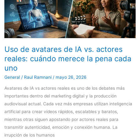
avatares
de
IA
vs.
actores
reales:
Uso de avatares de IA vs. actores
cuándo
merece
reales: cuándo merece la pena cada
la
uno
pena
General
/
Raul Ramnani
/
mayo 26, 2026
cada
uno
Avatares de IA vs actores reales es uno de los debates más
importantes dentro del marketing digital y la producción
audiovisual actual. Cada vez más empresas utilizan inteligencia
artificial para crear vídeos rápidos, escalables y baratos,
mientras otras siguen apostando por actores reales para
transmitir autenticidad, emoción y conexión humana. La
irrupción de los humanos