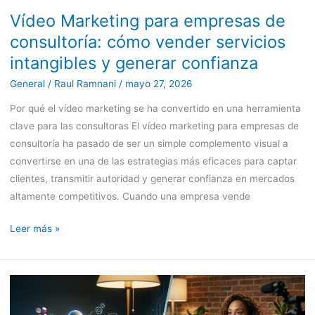
Vídeo Marketing para empresas de
y
generar
consultoría: cómo vender servicios
confianza
intangibles y generar confianza
General
/
Raul Ramnani
/
mayo 27, 2026
Por qué el vídeo marketing se ha convertido en una herramienta
clave para las consultoras El vídeo marketing para empresas de
consultoría ha pasado de ser un simple complemento visual a
convertirse en una de las estrategias más eficaces para captar
clientes, transmitir autoridad y generar confianza en mercados
altamente competitivos. Cuando una empresa vende
Leer más »
Uso
de