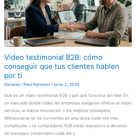
conseguir
que
tus
clientes
hablen
por
ti
Vídeo testimonial B2B: cómo
conseguir que tus clientes hablen
por ti
General
/
Raul Ramnani
/
junio 2, 2026
Qué es un vídeo testimonial B2B y por qué funciona tan bien En
un mercado donde todas las empresas aseguran ofrecer el mejor
servicio, la mayor innovación o los mejores resultados,
diferenciarse se ha convertido en una tarea cada vez más
complicada. Los compradores B2B están expuestos a decenas
de mensajes comerciales cada día y